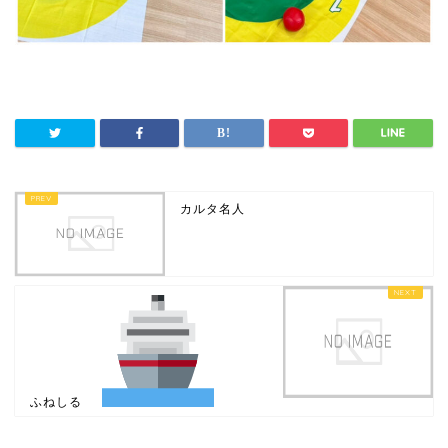
カルタ名人
ふねしる