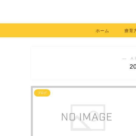
ホーム
療育
― A
2
ブログ