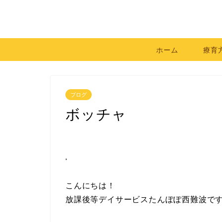
ホーム
療育
ブログ
ボッチャ
'
こんにちは！
放課後等デイサービスたんぽぽ西難波で