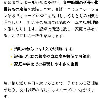
覚領域ではボールや風船を使い、
集中時間の延長
や
順
番待ちの定着
を意識します。言語・コミュニケーショ
ン領域ではカードやSSTを活用し、
やりとりの回数
を
増やしたり、社会性の領域では協働ゲームで
役割理解
を促したりします。記録は簡潔に残し、家庭と共有す
ることで行動の一般化を助けます。
活動のねらいを1文で明確にする
評価は行動の頻度や自立度を数値で可視化
家庭や学校での再現しやすさを重視
短い振り返りを日々続けることで、子どもの自己理解
が進み、次回以降の活動にもスムーズにつながりま
す。