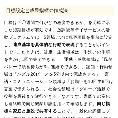
目標設定と成果指標の作成法
目標は「◯週間で何がどの程度できるか」を明確に示
した短期目標が有効です。放課後等デイサービスの活
動プログラムでは、5領域ごとに観察項目を事前に設定
し、
達成基準を具体的な行動で表現
することがポイン
トです。たとえば、健康・生活領域は「手洗いの手順
を声かけ1回で完了できる」、運動・感覚領域は「風船
バレーで順番待ちが3回連続でできる」、認知・行動領
域は「パズル20ピースを5分以内で完成させる」、言
語・コミュニケーション領域は「お願いを10回中8回は
言葉で伝えられる」、社会性領域は「グループ活動で
役割を最後まで遂行できる」などです。家庭での変化
も連絡帳で同じ観察用語を用いて確認します。
同じ指
標を家庭と施設で共有する
ことで、一般化の評価にブ