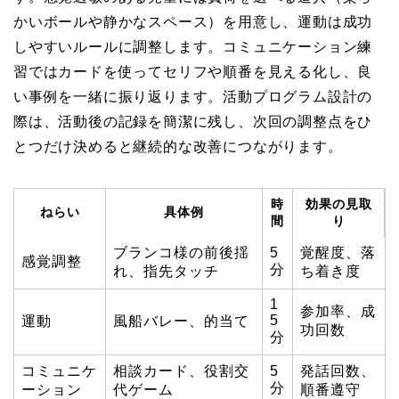
かいボールや静かなスペース）を用意し、運動は成功
しやすいルールに調整します。コミュニケーション練
習ではカードを使ってセリフや順番を見える化し、良
い事例を一緒に振り返ります。活動プログラム設計の
際は、活動後の記録を簡潔に残し、次回の調整点をひ
とつだけ決めると継続的な改善につながります。
時
効果の見取
ねらい
具体例
間
り
ブランコ様の前後揺
5
覚醒度、落
感覚調整
分
れ、指先タッチ
ち着き度
1
参加率、成
5
運動
風船バレー、的当て
功回数
分
コミュニケ
相談カード、役割交
5
発話回数、
分
ーション
代ゲーム
順番遵守