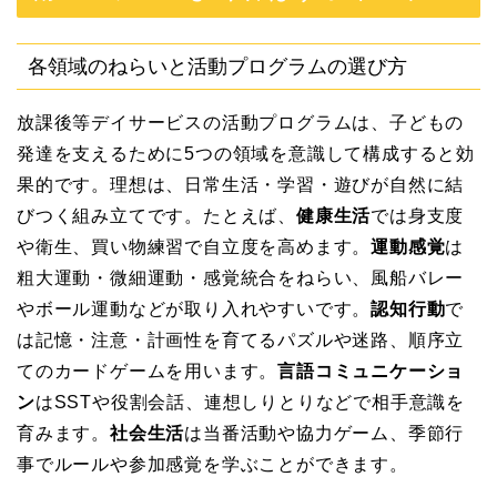
各領域のねらいと活動プログラムの選び方
放課後等デイサービスの活動プログラムは、子どもの
発達を支えるために5つの領域を意識して構成すると効
果的です。理想は、日常生活・学習・遊びが自然に結
びつく組み立てです。たとえば、
健康生活
では身支度
や衛生、買い物練習で自立度を高めます。
運動感覚
は
粗大運動・微細運動・感覚統合をねらい、風船バレー
やボール運動などが取り入れやすいです。
認知行動
で
は記憶・注意・計画性を育てるパズルや迷路、順序立
てのカードゲームを用います。
言語コミュニケーショ
ン
はSSTや役割会話、連想しりとりなどで相手意識を
育みます。
社会生活
は当番活動や協力ゲーム、季節行
事でルールや参加感覚を学ぶことができます。