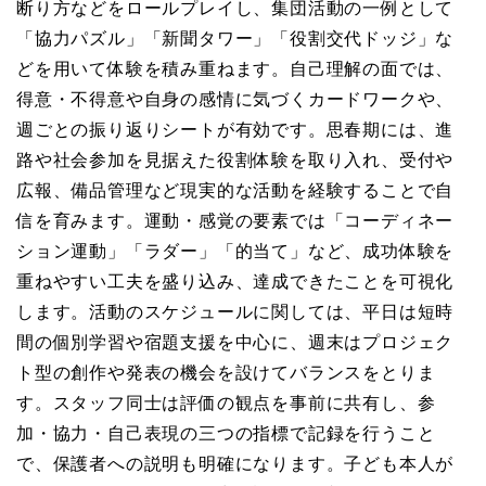
断り方などをロールプレイし、集団活動の一例として
「協力パズル」「新聞タワー」「役割交代ドッジ」な
どを用いて体験を積み重ねます。自己理解の面では、
得意・不得意や自身の感情に気づくカードワークや、
週ごとの振り返りシートが有効です。思春期には、進
路や社会参加を見据えた役割体験を取り入れ、受付や
広報、備品管理など現実的な活動を経験することで自
信を育みます。運動・感覚の要素では「コーディネー
ション運動」「ラダー」「的当て」など、成功体験を
重ねやすい工夫を盛り込み、達成できたことを可視化
します。活動のスケジュールに関しては、平日は短時
間の個別学習や宿題支援を中心に、週末はプロジェク
ト型の創作や発表の機会を設けてバランスをとりま
す。スタッフ同士は評価の観点を事前に共有し、参
加・協力・自己表現の三つの指標で記録を行うこと
で、保護者への説明も明確になります。子ども本人が