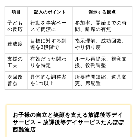
項目
記入のポイント
例示する観点
子ども
行動を事実ベー
参加率、開始までの時
の反応
スで簡潔に
間、離席の有無
目標に対する到
指示理解、成功回数、
達成度
達を3段階で
やり切り度
支援の
有効だった関わ
ルール再提示、視覚支
工夫
りを特定
援、役割調整
次回改
具体的な調整案
所要時間短縮、道具変
善点
を1つ以上
更、席配置
お子様の自立と笑顔を支える放課後等デイ
サービス – 放課後等デイサービスたんぽぽ
西難波店