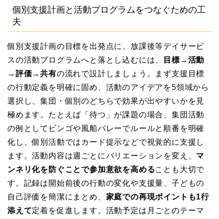
個別支援計画と活動プログラムをつなぐための工
夫
個別支援計画の目標を出発点に、放課後等デイサービ
スの活動プログラムへと落とし込むには、
目標→活動
→評価→共有
の流れで設計しましょう。まず支援目標
の行動定義を明確に固め、活動のアイデアを5領域から
選択し、集団・個別のどちらで効果が出やすいかを見
極めます。たとえば「待つ」が課題の場合、集団活動
の例としてビンゴや風船バレーでルールと順番を明確
化し、個別活動ではカード提示などで視覚的に支援し
ます。活動内容は週ごとにバリエーションを変え、
マ
ンネリ化を防ぐことで参加意欲を高める
ことも大切で
す。記録は開始前後の行動の変化や支援量、子どもの
自己評価を簡潔にまとめ、
家庭での再現ポイントも1行
添えて
定着を促進します。活動予定は月ごとのテーマ