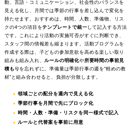
動、言語・コミュニケーション、社会性のバランスを
見える化し、月間では季節の行事を差し込んで変化を
持たせます。おすすめは、時間、人数、準備物、リス
クの4つの項目を
テンプレートで統一
して記入する方法
です。これにより活動の実施可否がすぐに判断でき、
スタッフ間の情報差も縮まります。活動プログラムを
作成する際は、子どもの参加意欲を高める楽しい取り
組みも組み入れ、
ルールの明確化
や
所要時間の事前見
積もり
を忘れずに。準備量は季節行事の週を“軽めの教
材”と組み合わせると、負担が分散します。
領域ごとの配分を週内で見える化
季節行事を月間で先にブロック化
時間・人数・準備・リスクを同一様式で記入
ルールと代替案を事前に用意