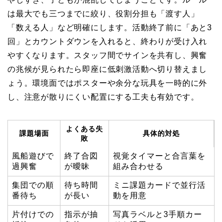
は最大でも三つまでに絞り、役割分担も「渡す人」
「数える人」など明確にします。活動終了前に「あと3
回」とカウントダウンを入れると、終わりが受け入れ
やすくなります。スタッフ間でサインを共有し、興奮
の兆候が見られたら即座に低刺激活動へ切り替えまし
ょう。環境面ではポスターや余分な玩具を一時的に外
し、注意が散りにくい配置にする工夫も有効です。
よくある失
課題場面
具体的対処
敗
風船遊びで
終了合図
視覚タイマーと合言葉を
過興奮
が曖昧
組み合わせる
集団での順
待ち時間
ミニ課題カードで並行活
番待ち
が長い
動を用意
片付けでの
指示が抽
写真ラベルと3手順カー