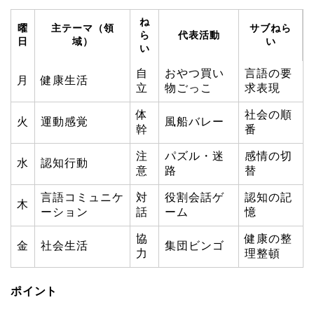
ね
曜
主テーマ（領
サブねら
ら
代表活動
日
域）
い
い
自
おやつ買い
言語の要
月
健康生活
立
物ごっこ
求表現
体
社会の順
火
運動感覚
風船バレー
幹
番
注
パズル・迷
感情の切
水
認知行動
意
路
替
言語コミュニケ
対
役割会話ゲ
認知の記
木
ーション
話
ーム
憶
協
健康の整
金
社会生活
集団ビンゴ
力
理整頓
ポイント