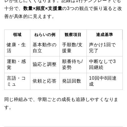
レが生じにくくなります。記録は1行テンプレートでも
十分で、
数量×頻度×支援量
の3つの観点で振り返ると改
善が具体的に見えます。
領域
ねらいの例
観察項目
達成基準
健康・生
基本動作の
手順数/支
声かけ1回で
活
自立
援量
完了
運動・感
順番待ち/
中断なしで3
協応と調整
覚
姿勢
回継続
言語・コ
10回中8回達
依頼と応答
発話回数
ミュ
成
同じ枠組みで、学期ごとの成長も追跡しやすくなりま
す。