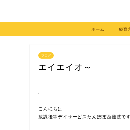
ホーム
療育
ブログ
エイエイオ～
'
こんにちは！
放課後等デイサービスたんぽぽ西難波で