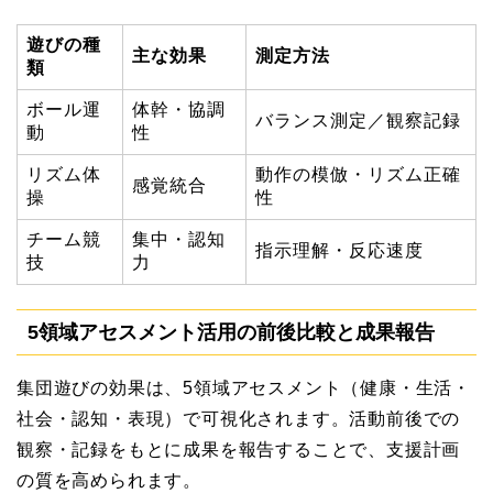
遊びの種
主な効果
測定方法
類
ボール運
体幹・協調
バランス測定／観察記録
動
性
リズム体
動作の模倣・リズム正確
感覚統合
操
性
チーム競
集中・認知
指示理解・反応速度
技
力
5領域アセスメント活用の前後比較と成果報告
集団遊びの効果は、5領域アセスメント（健康・生活・
社会・認知・表現）で可視化されます。活動前後での
観察・記録をもとに成果を報告することで、支援計画
の質を高められます。