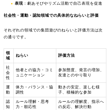
表現
：劇あそびやリズム活動で自己表現を促進
社会性・運動・認知領域での具体的なねらいと評価
それぞれの領域での集団遊びのねらいと評価方法は次
の通りです。
領
ねらい
評価方法
域
社
他者との協力・コミ
参加態度、発言の増加、
会
ュニケーション
友達とのやり取り
性
運
体力・バランス・協
動きの安定、楽しむ様
動
調性
子、積極的な参加
認
ルール理解・思考
ルールの理解度、指示へ
知
力・順応性
の反応、解決行動