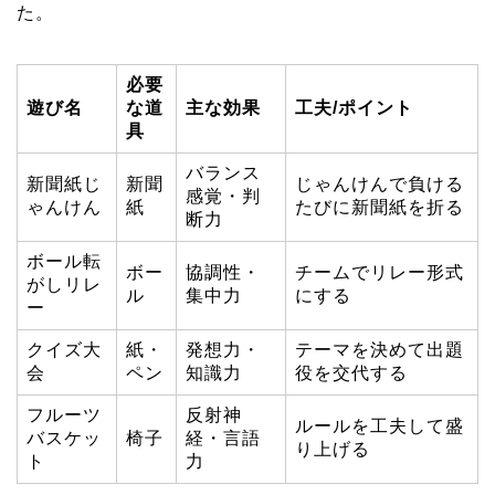
た。
必要
遊び名
な道
主な効果
工夫/ポイント
具
バランス
新聞紙じ
新聞
じゃんけんで負ける
感覚・判
ゃんけん
紙
たびに新聞紙を折る
断力
ボール転
ボー
協調性・
チームでリレー形式
がしリレ
ル
集中力
にする
ー
クイズ大
紙・
発想力・
テーマを決めて出題
会
ペン
知識力
役を交代する
フルーツ
反射神
ルールを工夫して盛
バスケッ
椅子
経・言語
り上げる
ト
力