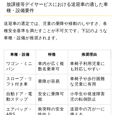
放課後等デイサービスにおける送迎車の適した車
種・設備要件
送迎車の選定では、児童の乗降や移動のしやすさ、各
種安全基準を満たすことが不可欠です。下記のような
車種・設備が推奨されます。
車種・設備
特徴
推奨理由
ワゴン・ミニ
車内が広く複
車椅子利用児童に
バン
数名乗車可
も対応しやすい
スロープ・リ
車椅子や歩行困難
乗降が容易
フト付き車
な児童に有用
自動ドア・電
安全に乗降可
小学生や発達障害
動ステップ
能
児の転倒防止
衝突時の安全
送迎中の万が一に
エアバッグ・
ABS
性向上
備える