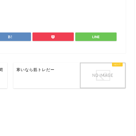
間
寒いなら筋トレだー