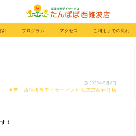
方針
プログラム
アクセス
ご利用までの流れ
2025年5月6日
著者：放課後等デイサービスたんぽぽ西難波店
です！