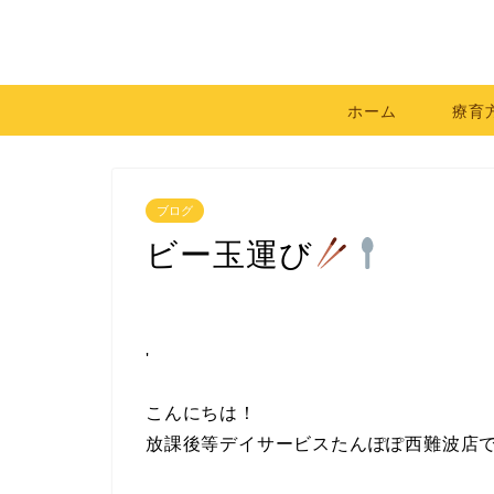
ホーム
療育
ブログ
ビー玉運び
'
こんにちは！
放課後等デイサービスたんぽぽ西難波店