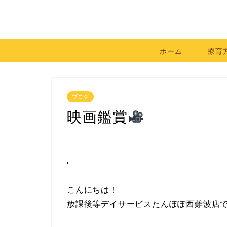
ホーム
療育
ブログ
映画鑑賞
'
こんにちは！
放課後等デイサービスたんぽぽ西難波店