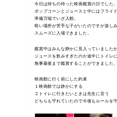
今日は待ちの待った映画鑑賞の日でした
ポップコーンとジュースと中にはフライ
準備万端でいざ入館。
暗い場所が苦手な子がいたのですが楽し
スムーズに入場できました。
鑑賞中はみんな静かに見入っていました
ジュースを飲みすぎたのか途中にトイレ
無事最後まで鑑賞することができました
映画館に行く前にした約束
１映画館では静かにする
２トイレに行きたいときは先生に言う
どちらも守れていたので今後もルールを