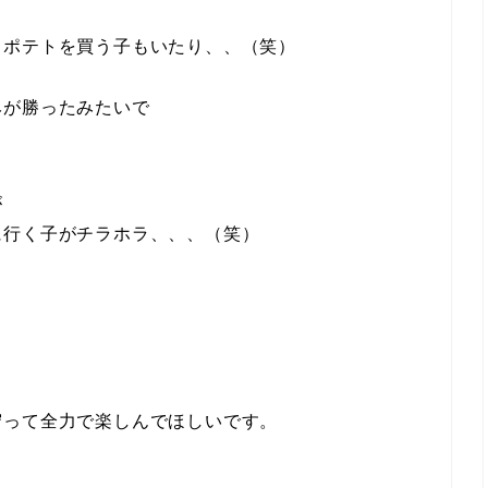
。
ドポテトを買う子もいたり、、（笑）
みが勝ったみたいで
が
に行く子がチラホラ、、、（笑）
。
守って全力で楽しんでほしいです。