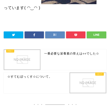
っています( ◠‿◠ )
一番必要な栄養素の答えは○○でした☆
☆すてむぼっくす☆について。