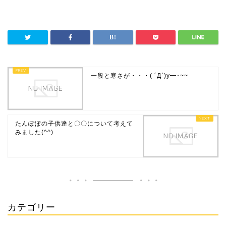
一段と寒さが・・・( ´Д`)y━･~~
たんぽぽの子供達と〇〇について考えて
みました(^^)
カテゴリー