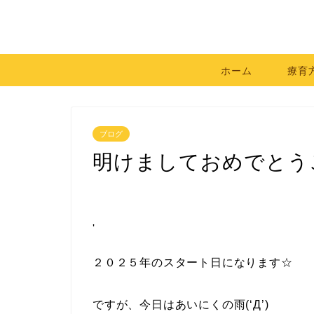
ホーム
療育
ブログ
明けましておめでとう
'
２０２５年のスタート日になります☆
ですが、今日はあいにくの雨(‘Д’)